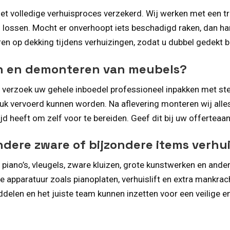
het volledige verhuisproces verzekerd. Wij werken met een tr
n lossen. Mocht er onverhoopt iets beschadigd raken, dan han
en op dekking tijdens verhuizingen, zodat u dubbel gedekt b
ken en demonteren van meubels?
 verzoek uw gehele inboedel professioneel inpakken met ste
tuk vervoerd kunnen worden. Na aflevering monteren wij all
ijd heeft om zelf voor te bereiden. Geef dit bij uw offertea
ndere zware of bijzondere items verhu
 piano’s, vleugels, zware kluizen, grote kunstwerken en and
 apparatuur zoals pianoplaten, verhuislift en extra mankrac
middelen en het juiste team kunnen inzetten voor een veilige 