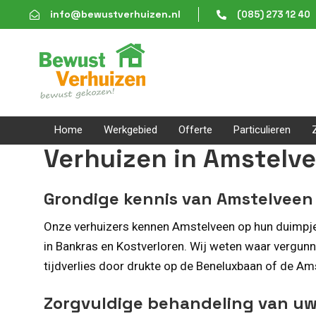
Skip
Skip
info@bewustverhuizen.nl
(085) 273 12 40
links
to
content
Home
Werkgebied
Offerte
Particulieren
Verhuizen in Amstelv
Grondige kennis van Amstelveen
Onze verhuizers kennen Amstelveen op hun duimpje —
in Bankras en Kostverloren. Wij weten waar vergunn
tijdverlies door drukte op de Beneluxbaan of de Ams
Zorgvuldige behandeling van uw