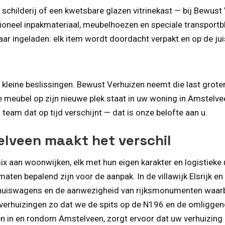
r schilderij of een kwetsbare glazen vitrinekast — bij Bewu
oneel inpakmateriaal, meubelhoezen en speciale transportbla
r ingeladen: elk item wordt doordacht verpakt en op de jui
n kleine beslissingen. Bewust Verhuizen neemt die last gro
 meubel op zijn nieuwe plek staat in uw woning in Amstelvee
team dat op tijd verschijnt — dat is onze belofte aan u.
elveen maakt het verschil
ix aan woonwijken, elk met hun eigen karakter en logistiek
maten bepalend zijn voor de aanpak. In de villawijk Elsri
uiswagens en de aanwezigheid van rijksmonumenten waarbij 
e verhuizingen zo dat we de spits op de N196 en de omligge
 in en rondom Amstelveen, zorgt ervoor dat uw verhuizing eff