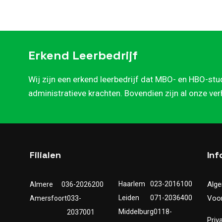
Erkend Leerbedrijf
Wij zijn een erkend leerbedrijf dat MBO- en HBO-stu
administratieve krachten. Bovendien zijn al onze ve
Filialen
Inf
Haarlem
023-2016100
Alg
Almere
036-2026200
Leiden
071-2036400
Voo
Amersfoort
033-
Middelburg
0118-
2037001
Priv