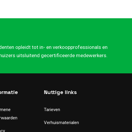
denten opleidt tot in- en verkoopprofessionals en
rhuizers uitsluitend gecertificeerde medewerkers.
ormatie
Nuttige links
emene
Tarieven
rwaarden
Verhuismaterialen
acy