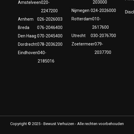
203000
Amstelveen
020-
Nijmegen
024-2026000
2247200
Disc
Rotterdam
010-
Arnhem
026-2026003
2617600
Breda
076-2046400
Utrecht
030-2076700
Den Haag
070-2045400
Zoetermeer
079-
Dordrecht
078-2036200
2037700
Eindhoven
040-
2185016
Copyright © 2025 - Bewust Verhuizen - Alle rechten voorbehouden