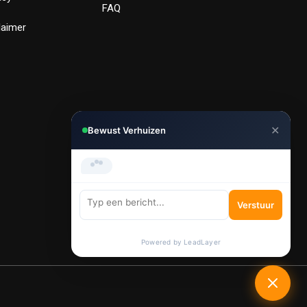
FAQ
laimer
✕
Bewust Verhuizen
Hi, Kunnen we je helpen met
verhuizen?
Verstuur
Powered by LeadLayer