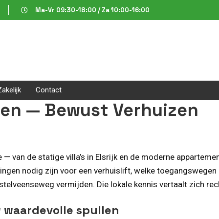
Ma-Vr 09:30-18:00 / Za 10:00-16:00
Zakelijk
Contact
een — Bewust Verhuizen
 van de statige villa’s in Elsrijk en de moderne apparteme
ingen nodig zijn voor een verhuislift, welke toegangswegen
telveenseweg vermijden. Die lokale kennis vertaalt zich recht
 waardevolle spullen