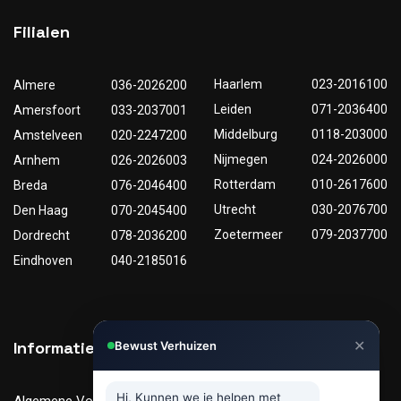
Filialen
Haarlem
023-2016100
Almere
036-2026200
Leiden
071-2036400
Amersfoort
033-2037001
Middelburg
0118-203000
Amstelveen
020-2247200
Nijmegen
024-2026000
Arnhem
026-2026003
Rotterdam
010-2617600
Breda
076-2046400
Utrecht
030-2076700
Den Haag
070-2045400
Zoetermeer
079-2037700
Dordrecht
078-2036200
Eindhoven
040-2185016
✕
Informatie
Nuttige links
Bewust Verhuizen
Hi, Kunnen we je helpen met
Algemene Voorwaarden
Tarieven