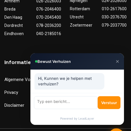
Nijmegen
024-2026000
Arnhem
026-2026003
Rotterdam
010-2617600
Breda
076-2046400
Utrecht
030-2076700
Den Haag
070-2045400
Zoetermeer
079-2037700
Dordrecht
078-2036200
Eindhoven
040-2185016
✕
Informatie
Nuttige links
Bewust Verhuizen
Hi, Kunnen we je helpen met
Algemene Voorwaarden
Tarieven
verhuizen?
Privacy
Verhuismaterialen
Verstuur
Disclaimer
FAQ
Powered by LeadLayer