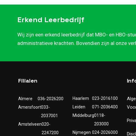
Erkend Leerbedrijf
Wij zijn een erkend leerbedrijf dat MBO- en HBO-stu
administratieve krachten. Bovendien zijn al onze ve
Filialen
Inf
Haarlem
023-2016100
Alg
Almere
036-2026200
Leiden
071-2036400
Voo
Amersfoort
033-
Middelburg
0118-
2037001
Priv
203000
Amstelveen
020-
Nijmegen
024-2026000
2247200
Disc