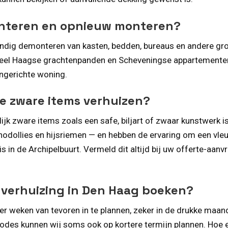
onteren en opnieuw monteren?
kundig demonteren van kasten, bedden, bureaus en andere gro
veel Haagse grachtenpanden en Scheveningse appartementen
ingerichte woning.
re zware items verhuizen?
ijk zware items zoals een safe, biljart of zwaar kunstwerk is
odollies en hijsriemen — en hebben de ervaring om een vleug
in de Archipelbuurt. Vermeld dit altijd bij uw offerte-aanv
n verhuizing in Den Haag boeken?
ier weken van tevoren in te plannen, zeker in de drukke maa
iodes kunnen wij soms ook op kortere termijn plannen. Hoe 