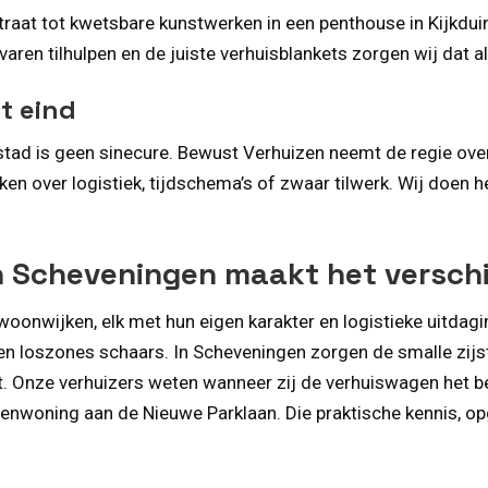
traat tot kwetsbare kunstwerken in een penthouse in Kijkdui
rvaren tilhulpen en de juiste verhuisblankets zorgen wij da
t eind
stad is geen sinecure. Bewust Verhuizen neemt de regie over
n over logistiek, tijdschema’s of zwaar tilwerk. Wij doen h
n Scheveningen maakt het verschi
woonwijken, elk met hun eigen karakter en logistieke uitdag
- en loszones schaars. In Scheveningen zorgen de smalle zij
. Onze verhuizers weten wanneer zij de verhuiswagen het be
venwoning aan de Nieuwe Parklaan. Die praktische kennis, op