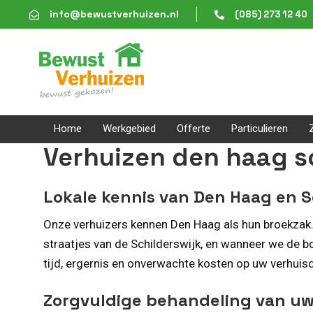
Skip
Skip
info@bewustverhuizen.nl
(085) 273 12 40
links
to
content
Home
Werkgebied
Offerte
Particulieren
Verhuizen den haag s
Lokale kennis van Den Haag en 
Onze verhuizers kennen Den Haag als hun broekzak.
straatjes van de Schilderswijk, en wanneer we de b
tijd, ergernis en onverwachte kosten op uw verhuis­
Zorgvuldige behandeling van uw