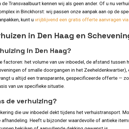
de Transvaalbuurt kennen wij als geen ander. Of u nu verhui
lex in Binckhorst: wij passen onze aanpak aan op de speci
anpakken, kunt u
vrijblijvend een gratis offerte aanvragen vi
rhuizen in Den Haag en Scheveni
rhuizing in Den Haag?
de factoren: het volume van uw inboedel, de afstand tussen 
heveningen of smalle doorgangen in het Zeeheldenkwartier),
gt u altijd een transparante, gespecificeerde offerte — zo
asis van uw specifieke situatie.
ns de verhuizing?
ering die uw inboedel dekt tijdens het verhuistransport. M
 afhandeling. Heeft u bijzonder waardevolle of antieke ite
kunnen bekijken of aanvullende dekking gewenst is.