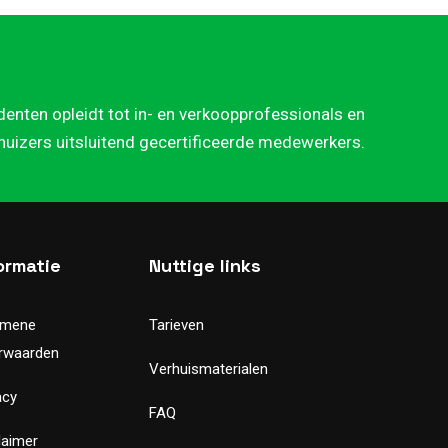
denten opleidt tot in- en verkoopprofessionals en
rhuizers uitsluitend gecertificeerde medewerkers.
ormatie
Nuttige links
emene
Tarieven
rwaarden
Verhuismaterialen
acy
FAQ
laimer