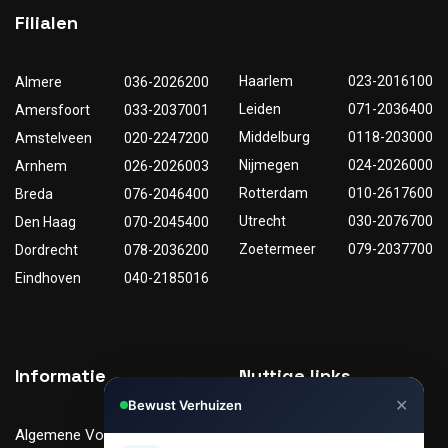
Filialen
Haarlem
023-2016100
Almere
036-2026200
Leiden
071-2036400
Amersfoort
033-2037001
Middelburg
0118-203000
Amstelveen
020-2247200
Nijmegen
024-2026000
Arnhem
026-2026003
Rotterdam
010-2617600
Breda
076-2046400
Utrecht
030-2076700
Den Haag
070-2045400
Zoetermeer
079-2037700
Dordrecht
078-2036200
Eindhoven
040-2185016
✕
Informatie
Nuttige links
Bewust Verhuizen
Hi, Kunnen we je helpen met
Algemene Voorwaarden
Tarieven