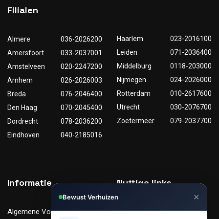
Filialen
Haarlem
023-2016100
Almere
036-2026200
Leiden
071-2036400
Amersfoort
033-2037001
Middelburg
0118-203000
Amstelveen
020-2247200
Nijmegen
024-2026000
Arnhem
026-2026003
Rotterdam
010-2617600
Breda
076-2046400
Utrecht
030-2076700
Den Haag
070-2045400
Zoetermeer
079-2037700
Dordrecht
078-2036200
Eindhoven
040-2185016
✕
Informatie
Nuttige links
Bewust Verhuizen
Hi, Kunnen we je helpen met
Algemene Voorwaarden
Tarieven