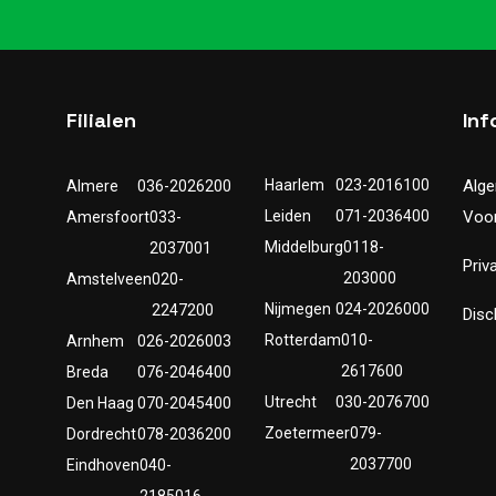
Filialen
Inf
Haarlem
023-2016100
Alg
Almere
036-2026200
Leiden
071-2036400
Voo
Amersfoort
033-
Middelburg
0118-
2037001
Priv
203000
Amstelveen
020-
Nijmegen
024-2026000
2247200
Disc
Rotterdam
010-
Arnhem
026-2026003
2617600
Breda
076-2046400
Utrecht
030-2076700
Den Haag
070-2045400
Zoetermeer
079-
Dordrecht
078-2036200
2037700
Eindhoven
040-
2185016