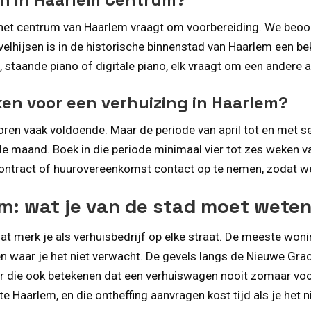
 het centrum van Haarlem vraagt om voorbereiding. We beoord
elhijsen is in de historische binnenstad van Haarlem een b
l, staande piano of digitale piano, elk vraagt om een andere 
ken voor een verhuizing in Haarlem?
ren vaak voldoende. Maar de periode van april tot en met s
de maand. Boek in die periode minimaal vier tot zes weken 
ntract of huurovereenkomst contact op te nemen, zodat we
m: wat je van de stad moet wete
at merk je als verhuisbedrijf op elke straat. De meeste woni
ken waar je het niet verwacht. De gevels langs de Nieuwe Gr
maar die ook betekenen dat een verhuiswagen nooit zomaar vo
 Haarlem, en die ontheffing aanvragen kost tijd als je het ni