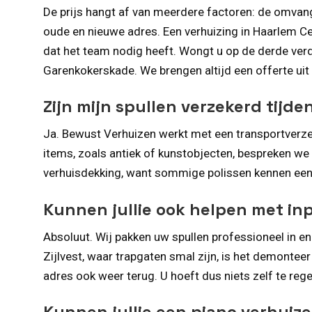
De prijs hangt af van meerdere factoren: de omvan
oude en nieuwe adres. Een verhuizing in Haarlem C
dat het team nodig heeft. Wongt u op de derde verd
Garenkokerskade. We brengen altijd een offerte uit o
Zijn mijn spullen verzekerd tijde
Ja. Bewust Verhuizen werkt met een transportverzek
items, zoals antiek of kunstobjecten, bespreken w
verhuisdekking, want sommige polissen kennen een 
Kunnen jullie ook helpen met i
Absoluut. Wij pakken uw spullen professioneel in 
Zijlvest, waar trapgaten smal zijn, is het demontee
adres ook weer terug. U hoeft dus niets zelf te rege
Kunnen jullie een piano verhuiz