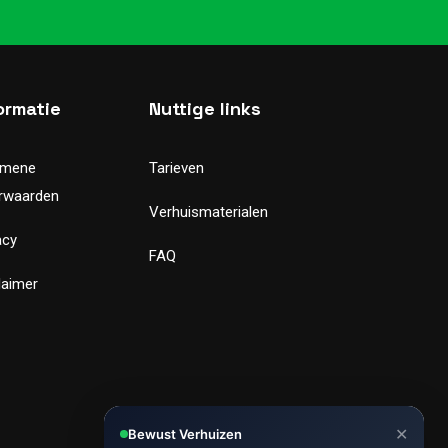
ormatie
Nuttige links
emene
Tarieven
rwaarden
Verhuismaterialen
acy
FAQ
laimer
✕
Bewust Verhuizen