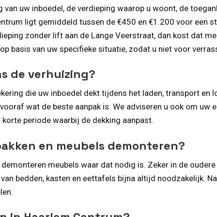
g van uw inboedel, de verdieping waarop u woont, de toegan
entrum ligt gemiddeld tussen de €450 en €1.200 voor een sta
ieping zonder lift aan de Lange Veerstraat, dan kost dat m
p basis van uw specifieke situatie, zodat u niet voor verras
ns de verhuizing?
ering die uw inboedel dekt tijdens het laden, transport en 
e vooraf wat de beste aanpak is. We adviseren u ook om uw 
korte periode waarbij de dekking aanpast.
npakken en meubels demonteren?
en demonteren meubels waar dat nodig is. Zeker in de oude
r van bedden, kasten en eettafels bijna altijd noodzakelijk. 
len.
en in Haarlem Centrum?