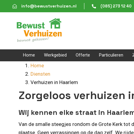
Skip
Skip
info@bewustverhuizen.nl
(085) 273 12 40
links
to
content
Home
Werkgebied
Offerte
Particulieren
Home
Diensten
Verhuizen in Haarlem
Zorgeloos verhuizen 
Wij kennen elke straat in Haarl
Van de smalle steegjes rondom de Grote Kerk tot de
plaatse. Geen verrassingen op de dag zelf. We rij