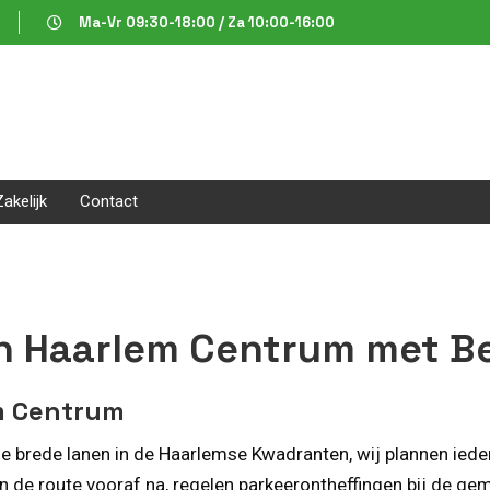
Ma-Vr 09:30-18:00 / Za 10:00-16:00
Zakelijk
Contact
in Haarlem Centrum met B
em Centrum
 brede lanen in de Haarlemse Kwadranten, wij plannen iedere 
den de route vooraf na, regelen parkeerontheffingen bij de