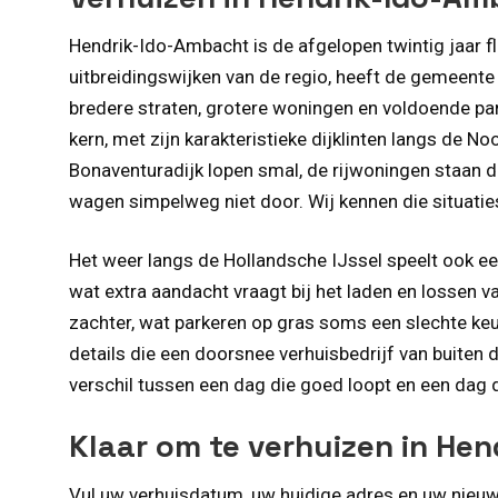
Hendrik-Ido-Ambacht is de afgelopen twintig jaar f
uitbreidingswijken van de regio, heeft de gemeent
bredere straten, grotere woningen en voldoende p
kern, met zijn karakteristieke dijklinten langs de No
Bonaventuradijk lopen smal, de rijwoningen staan d
wagen simpelweg niet door. Wij kennen die situati
Het weer langs de Hollandsche IJssel speelt ook een 
wat extra aandacht vraagt bij het laden en lossen 
zachter, wat parkeren op gras soms een slechte ke
details die een doorsnee verhuisbedrijf van buiten d
verschil tussen een dag die goed loopt en een dag 
Klaar om te verhuizen in He
Vul uw verhuisdatum, uw huidige adres en uw nieuwe