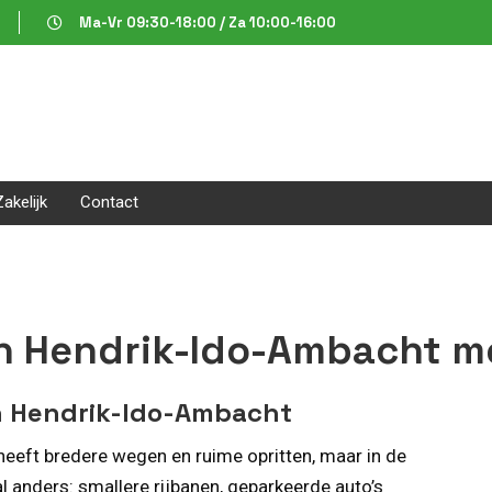
Ma-Vr 09:30-18:00 / Za 10:00-16:00
Zakelijk
Contact
in Hendrik-Ido-Ambacht m
 in Hendrik-Ido-Ambacht
eeft bredere wegen en ruime opritten, maar in de
al anders: smallere rijbanen, geparkeerde auto’s