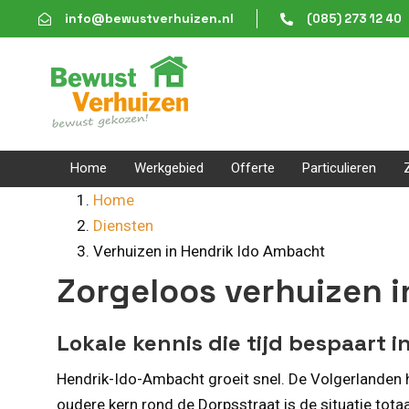
Skip
Skip
info@bewustverhuizen.nl
(085) 273 12 40
links
to
content
Home
Werkgebied
Offerte
Particulieren
Home
Diensten
Verhuizen in Hendrik Ido Ambacht
Zorgeloos verhuizen 
Lokale kennis die tijd bespaart
Hendrik-Ido-Ambacht groeit snel. De Volgerlanden h
oudere kern rond de Dorpsstraat is de situatie tota