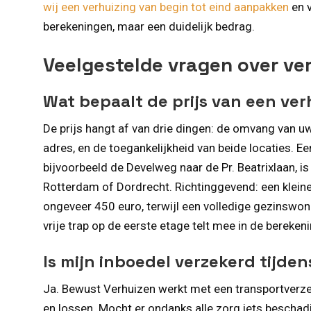
wij een verhuizing van begin tot eind aanpakken
en v
berekeningen, maar een duidelijk bedrag.
Veelgestelde vragen over ve
Wat bepaalt de prijs van een ve
De prijs hangt af van drie dingen: de omvang van 
adres, en de toegankelijkheid van beide locaties. E
bijvoorbeeld de Develweg naar de Pr. Beatrixlaan, 
Rotterdam of Dordrecht. Richtinggevend: een klein
ongeveer 450 euro, terwijl een volledige gezinswon
vrije trap op de eerste etage telt mee in de berekenin
Is mijn inboedel verzekerd tijde
Ja. Bewust Verhuizen werkt met een transportverzeke
en lossen. Mocht er ondanks alle zorg iets beschad