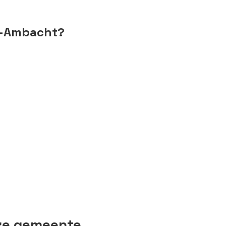
do-Ambacht?
eze gemeente