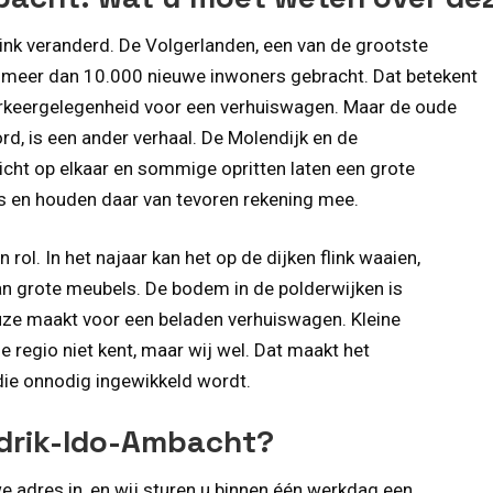
link veranderd. De Volgerlanden, een van de grootste
e meer dan 10.000 nieuwe inwoners gebracht. Dat betekent
arkeergelegenheid voor een verhuiswagen. Maar de oude
ord, is een ander verhaal. De Molendijk en de
icht op elkaar en sommige opritten laten een grote
es en houden daar van tevoren rekening mee.
rol. In het najaar kan het op de dijken flink waaien,
van grote meubels. De bodem in de polderwijken is
uze maakt voor een beladen verhuiswagen. Kleine
e regio niet kent, maar wij wel. Dat maakt het
die onnodig ingewikkeld wordt.
ndrik-Ido-Ambacht?
 adres in, en wij sturen u binnen één werkdag een