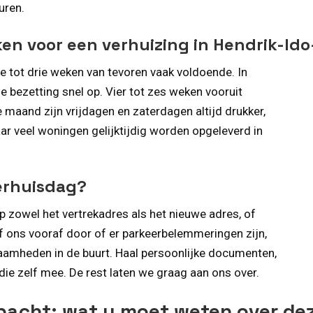
uren.
ken voor een verhuizing in Hendrik-I
wee tot drie weken van tevoren vaak voldoende. In
de bezetting snel op. Vier tot zes weken vooruit
 maand zijn vrijdagen en zaterdagen altijd drukker,
r veel woningen gelijktijdig worden opgeleverd in
verhuisdag?
 zowel het vertrekadres als het nieuwe adres, of
ef ons vooraf door of er parkeerbelemmeringen zijn,
mheden in de buurt. Haal persoonlijke documenten,
ie zelf mee. De rest laten we graag aan ons over.
mbacht: wat u moet weten over d