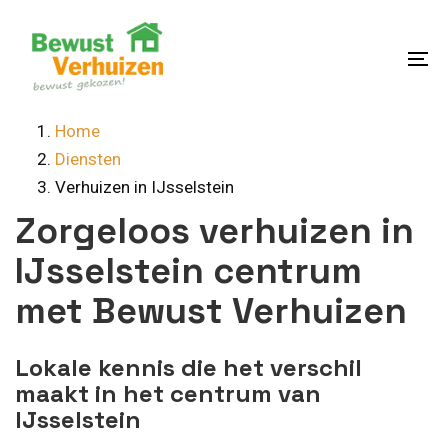
Skip
Skip
links
to
content
To
na
Home
Diensten
Verhuizen in IJsselstein
Zorgeloos verhuizen in
IJsselstein centrum
met Bewust Verhuizen
Lokale kennis die het verschil
maakt in het centrum van
IJsselstein