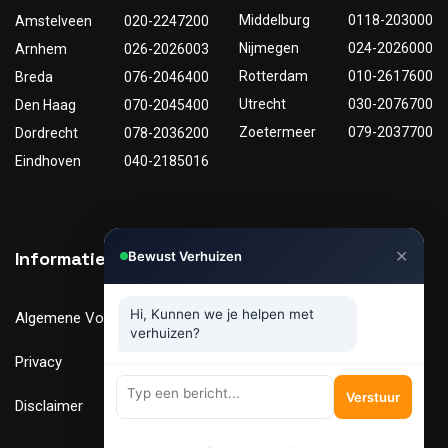
Middelburg
0118-203000
Amstelveen
020-2247200
Nijmegen
024-2026000
Arnhem
026-2026003
Rotterdam
010-2617600
Breda
076-2046400
Utrecht
030-2076700
Den Haag
070-2045400
Zoetermeer
079-2037700
Dordrecht
078-2036200
Eindhoven
040-2185016
✕
Informatie
Nuttige links
Bewust Verhuizen
Hi, Kunnen we je helpen met
Algemene Voorwaarden
Tarieven
verhuizen?
Privacy
Verhuismaterialen
Verstuur
Disclaimer
FAQ