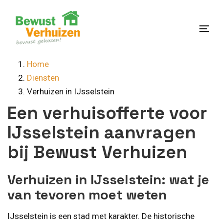
Skip
Skip
links
to
content
To
na
Home
Diensten
Verhuizen in IJsselstein
Een verhuisofferte voor
IJsselstein aanvragen
bij Bewust Verhuizen
Verhuizen in IJsselstein: wat je
van tevoren moet weten
IJsselstein is een stad met karakter. De historische