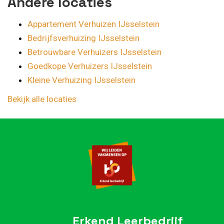
Andere locaties
Appartement Verhuizen IJsselstein
Bedrijfsverhuizing IJsselstein
Betrouwbare Verhuizers IJsselstein
Goedkope Verhuizers IJsselstein
Kleine Verhuizing IJsselstein
Bekijk alle locaties
Erkend Leerbedrijf