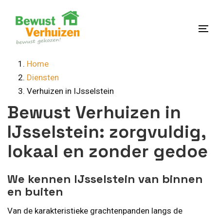
Skip
Skip
links
to
content
To
na
Home
Diensten
Verhuizen in IJsselstein
Bewust Verhuizen in
IJsselstein: zorgvuldig,
lokaal en zonder gedoe
We kennen IJsselstein van binnen
en buiten
Van de karakteristieke grachtenpanden langs de