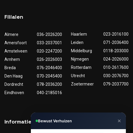
Filialen
Haarlem
023-2016100
Almere
036-2026200
Leiden
071-2036400
Amersfoort
033-2037001
Middelburg
0118-203000
Amstelveen
020-2247200
Nijmegen
024-2026000
Arnhem
026-2026003
Rotterdam
010-2617600
Breda
076-2046400
Utrecht
030-2076700
Den Haag
070-2045400
Zoetermeer
079-2037700
Dordrecht
078-2036200
Eindhoven
040-2185016
✕
Informatie
Nuttige links
Bewust Verhuizen