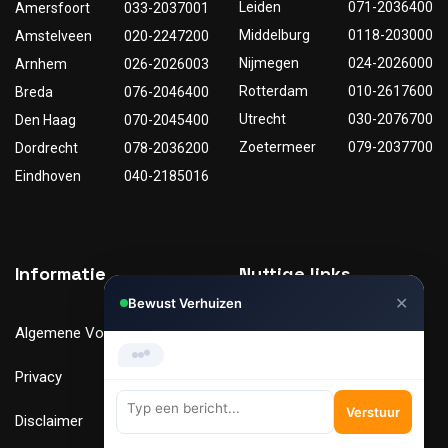
Leiden
071-2036400
Amersfoort
033-2037001
Middelburg
0118-203000
Amstelveen
020-2247200
Nijmegen
024-2026000
Arnhem
026-2026003
Rotterdam
010-2617600
Breda
076-2046400
Utrecht
030-2076700
Den Haag
070-2045400
Zoetermeer
079-2037700
Dordrecht
078-2036200
Eindhoven
040-2185016
✕
Informatie
Nuttige links
Bewust Verhuizen
Hi, Kunnen we je helpen met
Algemene Voorwaarden
Tarieven
verhuizen?
Privacy
Verhuismaterialen
Verstuur
Disclaimer
FAQ