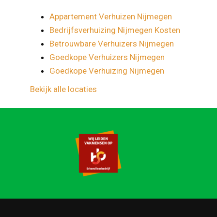
Appartement Verhuizen Nijmegen
Bedrijfsverhuizing Nijmegen Kosten
Betrouwbare Verhuizers Nijmegen
Goedkope Verhuizers Nijmegen
Goedkope Verhuizing Nijmegen
Bekijk alle locaties