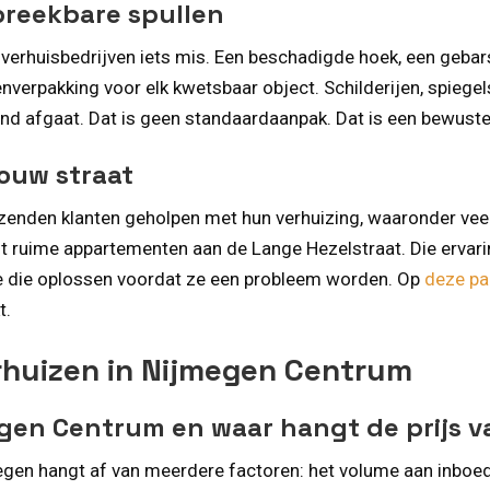
breekbare spullen
l verhuisbedrijven iets mis. Een beschadigde hoek, een gebar
verpakking voor elk kwetsbaar object. Schilderijen, spiegels
nd afgaat. Dat is geen standaardaanpak. Dat is een bewuste
jouw straat
uizenden klanten geholpen met hun verhuizing, waaronder v
ot ruime appartementen aan de Lange Hezelstraat. Die ervar
e we die oplossen voordat ze een probleem worden. Op
deze pa
t.
rhuizen in Nijmegen Centrum
egen Centrum en waar hangt de prijs v
egen hangt af van meerdere factoren: het volume aan inboede