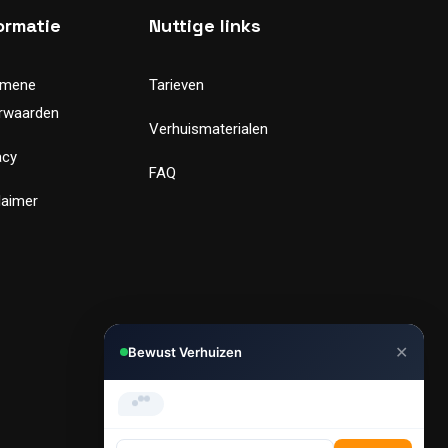
ormatie
Nuttige links
emene
Tarieven
rwaarden
Verhuismaterialen
acy
FAQ
laimer
✕
Bewust Verhuizen
Hi, Kunnen we je helpen met
verhuizen?