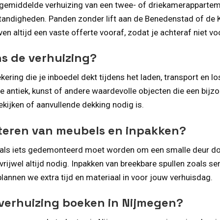
n gemiddelde verhuizing van een twee- of driekamerapparte
tandigheden. Panden zonder lift aan de Benedenstad of de Ke
n altijd een vaste offerte vooraf, zodat je achteraf niet vo
ns de verhuizing?
ring die je inboedel dekt tijdens het laden, transport en l
 je antiek, kunst of andere waardevolle objecten die een b
ijken of aanvullende dekking nodig is.
nteren van meubels en inpakken?
 als iets gedemonteerd moet worden om een smalle deur door
rijwel altijd nodig. Inpakken van breekbare spullen zoals 
 plannen we extra tijd en materiaal in voor jouw verhuisdag.
 verhuizing boeken in Nijmegen?