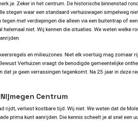
erk je. Zeker in het centrum. De historische binnenstad ron
le stegen waar een standaard verhuiswagen simpelweg niet
egen met verdiepingen die alleen via een buitentrap of een 
al helemaal niet. Wij kennen die situaties. We weten welke 
anrijden.
eersregels en milieuzones. Niet elk voertuig mag zomaar rij
wust Verhuizen vraagt de benodigde gemeentelijke ontheffin
in dat je geen verrassingen tegenkomt. Na 25 jaar in deze r
 Nijmegen Centrum
ad rijdt, verliest kostbare tijd. Wij niet. We weten dat de M
de prima kunt aanrijden. Die kennis scheelt je al snel een u