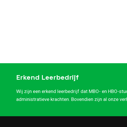
Erkend Leerbedrijf
Wij zijn een erkend leerbedrijf dat MBO- en HBO-stu
administratieve krachten. Bovendien zijn al onze ve