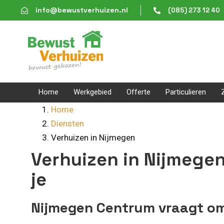
Skip
Skip
info@bewustverhuizen.nl
(085) 273 12 40
links
to
content
Home
Werkgebied
Offerte
Particulieren
Home
Diensten
Verhuizen in Nijmegen
Verhuizen in Nijmege
je
Nijmegen Centrum vraagt om 