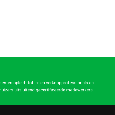
denten opleidt tot in- en verkoopprofessionals en
rhuizers uitsluitend gecertificeerde medewerkers.