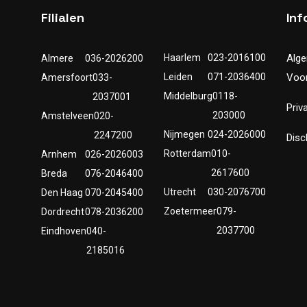
Filialen
Inf
Haarlem
023-2016100
Alg
Almere
036-2026200
Leiden
071-2036400
Voo
Amersfoort
033-
Middelburg
0118-
2037001
Priv
203000
Amstelveen
020-
Nijmegen
024-2026000
2247200
Disc
Rotterdam
010-
Arnhem
026-2026003
2617600
Breda
076-2046400
Utrecht
030-2076700
Den Haag
070-2045400
Zoetermeer
079-
Dordrecht
078-2036200
2037700
Eindhoven
040-
2185016