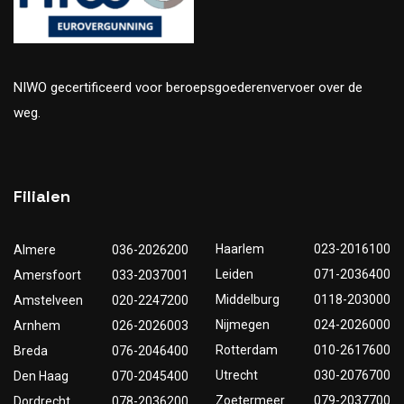
NIWO gecertificeerd voor beroepsgoederenvervoer over de
weg.
Filialen
Haarlem
023-2016100
Almere
036-2026200
Leiden
071-2036400
Amersfoort
033-2037001
Middelburg
0118-203000
Amstelveen
020-2247200
Nijmegen
024-2026000
Arnhem
026-2026003
Rotterdam
010-2617600
Breda
076-2046400
Utrecht
030-2076700
Den Haag
070-2045400
Zoetermeer
079-2037700
Dordrecht
078-2036200