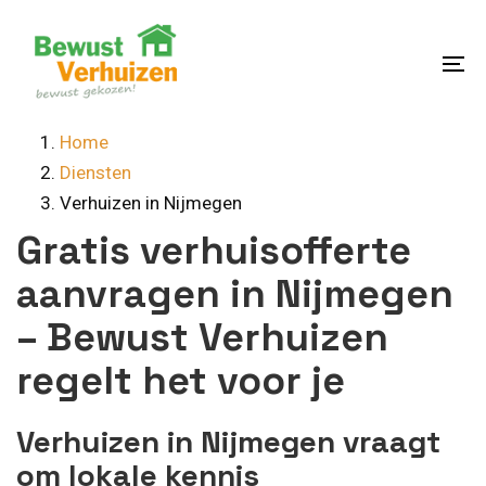
Skip
Skip
links
to
content
To
na
Home
Diensten
Verhuizen in Nijmegen
Gratis verhuisofferte
aanvragen in Nijmegen
– Bewust Verhuizen
regelt het voor je
Verhuizen in Nijmegen vraagt
om lokale kennis