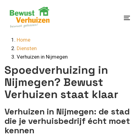
Skip
Skip
links
to
content
To
na
Home
Diensten
Verhuizen in Nijmegen
Spoedverhuizing in
Nijmegen? Bewust
Verhuizen staat klaar
Verhuizen in Nijmegen: de stad
die je verhuisbedrijf écht moet
kennen