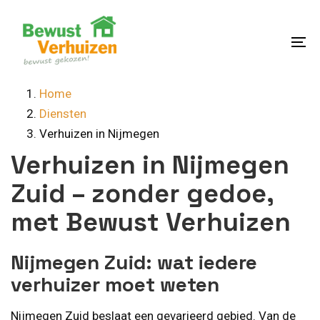
Skip
Skip
links
to
content
To
na
Home
Diensten
Verhuizen in Nijmegen
Verhuizen in Nijmegen
Zuid – zonder gedoe,
met Bewust Verhuizen
Nijmegen Zuid: wat iedere
verhuizer moet weten
Nijmegen Zuid beslaat een gevarieerd gebied. Van de