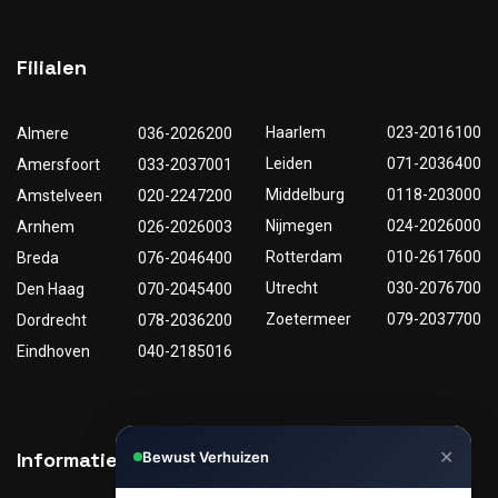
Filialen
Haarlem
023-2016100
Almere
036-2026200
Leiden
071-2036400
Amersfoort
033-2037001
Middelburg
0118-203000
Amstelveen
020-2247200
Nijmegen
024-2026000
Arnhem
026-2026003
Rotterdam
010-2617600
Breda
076-2046400
Utrecht
030-2076700
Den Haag
070-2045400
Zoetermeer
079-2037700
Dordrecht
078-2036200
Eindhoven
040-2185016
✕
Informatie
Nuttige links
Bewust Verhuizen