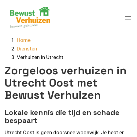
Skip
Skip
links
to
content
To
na
Home
Diensten
Verhuizen in Utrecht
Zorgeloos verhuizen in
Utrecht Oost met
Bewust Verhuizen
Lokale kennis die tijd en schade
bespaart
Utrecht Oost is geen doorsnee woonwijk. Je hebt er