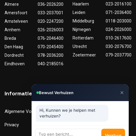
Haarlem
023-2016100
Almere
036-2026200
Leiden
071-2036400
Amersfoort
033-2037001
Middelburg
0118-203000
Amstelveen
020-2247200
Nijmegen
024-2026000
Arnhem
026-2026003
Rotterdam
010-2617600
Breda
076-2046400
Utrecht
030-2076700
Den Haag
070-2045400
Zoetermeer
079-2037700
Dordrecht
078-2036200
Eindhoven
040-2185016
✕
Informatie
Nuttige links
Bewust Verhuizen
Hi, Kunnen we je helpen met
Algemene Voorwaarden
Tarieven
verhuizen?
Privacy
Verhuismaterialen
Verstuur