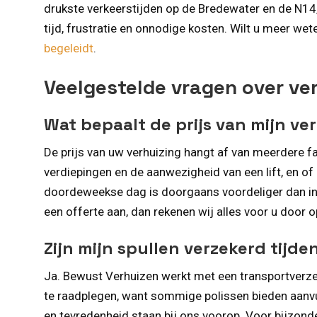
drukste verkeerstijden op de Bredewater en de N14
tijd, frustratie en onnodige kosten. Wilt u meer we
begeleidt
.
Veelgestelde vragen over ve
Wat bepaalt de prijs van mijn ve
De prijs van uw verhuizing hangt af van meerdere f
verdiepingen en de aanwezigheid van een lift, en of 
doordeweekse dag is doorgaans voordeliger dan in h
een offerte aan, dan rekenen wij alles voor u door o
Zijn mijn spullen verzekerd tijde
Ja. Bewust Verhuizen werkt met een transportverzek
te raadplegen, want sommige polissen bieden aanvul
en tevredenheid staan bij ons voorop. Voor bijzon