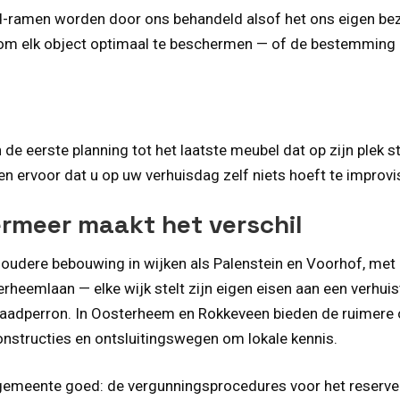
od-ramen worden door ons behandeld alsof het ons eigen bezi
om elk object optimaal te beschermen — of de bestemming 
de eerste planning tot het laatste meubel dat op zijn plek 
ervoor dat u op uw verhuis­dag zelf niets hoeft te improvis
ermeer maakt het verschil
 oudere bebouwing in wijken als Palenstein en Voorhof, met p
emlaan — elke wijk stelt zijn eigen eisen aan een verhuist
der laadperron. In Oosterheem en Rokkeveen bieden de ruimer
nstructies en ontsluitingswegen om lokale kennis.
de gemeente goed: de vergunningsprocedures voor het reserv