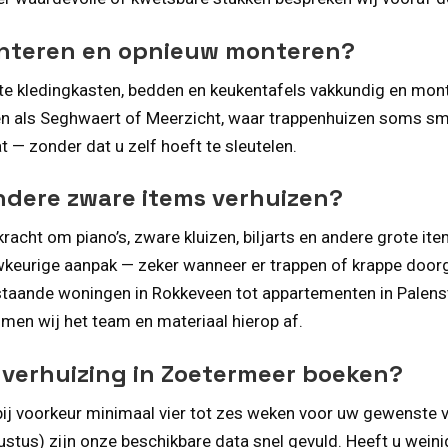
onteren en opnieuw monteren?
 kledingkasten, bedden en keukentafels vakkundig en montee
ken als Seghwaert of Meerzicht, waar trappenhuizen soms sm
t — zonder dat u zelf hoeft te sleutelen.
andere zware items verhuizen?
racht om piano’s, zware kluizen, biljarts en andere grote it
eurige aanpak — zeker wanneer er trappen of krappe doorgan
ijstaande woningen in Rokkeveen tot appartementen in Palens
mmen wij het team en materiaal hierop af.
n verhuizing in Zoetermeer boeken?
ij voorkeur minimaal vier tot zes weken voor uw gewenste v
us) zijn onze beschikbare data snel gevuld. Heeft u weinig