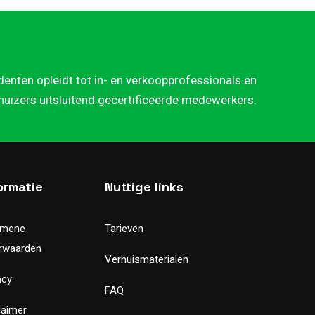
denten opleidt tot in- en verkoopprofessionals en
rhuizers uitsluitend gecertificeerde medewerkers.
ormatie
Nuttige links
emene
Tarieven
rwaarden
Verhuismaterialen
acy
FAQ
laimer