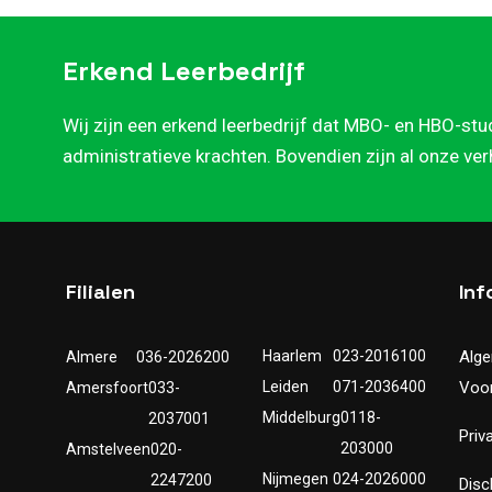
Erkend Leerbedrijf
Wij zijn een erkend leerbedrijf dat MBO- en HBO-stu
administratieve krachten. Bovendien zijn al onze ve
Filialen
Inf
Haarlem
023-2016100
Alg
Almere
036-2026200
Leiden
071-2036400
Voo
Amersfoort
033-
Middelburg
0118-
2037001
Priv
203000
Amstelveen
020-
Nijmegen
024-2026000
2247200
Disc