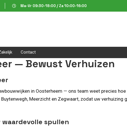
Ma-Vr 09:30-18:00 / Za 10:00-16:00
Zakelijk
Contact
eer — Bewust Verhuizen
eer
euwbouwwijken in Oosterheem — ons team weet precies hoe he
 Buytenwegh, Meerzicht en Zegwaart, zodat uw verhuizing g
 waardevolle spullen