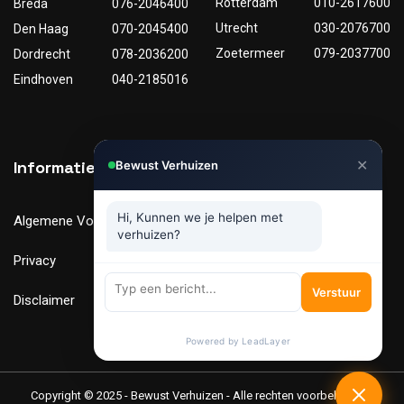
Rotterdam
010-2617600
Breda
076-2046400
Utrecht
030-2076700
Den Haag
070-2045400
Zoetermeer
079-2037700
Dordrecht
078-2036200
Eindhoven
040-2185016
✕
Informatie
Nuttige links
Bewust Verhuizen
Hi, Kunnen we je helpen met
Algemene Voorwaarden
Tarieven
verhuizen?
Privacy
Verhuismaterialen
Verstuur
Disclaimer
FAQ
Powered by LeadLayer
Copyright © 2025 - Bewust Verhuizen - Alle rechten voorbehouden