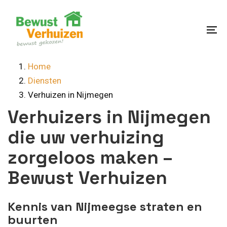
Skip
Skip
links
to
content
To
na
Home
Diensten
Verhuizen in Nijmegen
Verhuizers in Nijmegen
die uw verhuizing
zorgeloos maken –
Bewust Verhuizen
Kennis van Nijmeegse straten en
buurten