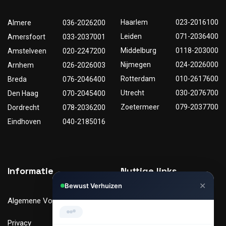
Haarlem
023-2016100
Almere
036-2026200
Leiden
071-2036400
Amersfoort
033-2037001
Middelburg
0118-203000
Amstelveen
020-2247200
Nijmegen
024-2026000
Arnhem
026-2026003
Rotterdam
010-2617600
Breda
076-2046400
Utrecht
030-2076700
Den Haag
070-2045400
Zoetermeer
079-2037700
Dordrecht
078-2036200
Eindhoven
040-2185016
✕
Informatie
Nuttige links
Bewust Verhuizen
Hi, Kunnen we je helpen met
Algemene Voorwaarden
Tarieven
verhuizen?
Privacy
Verhuismaterialen