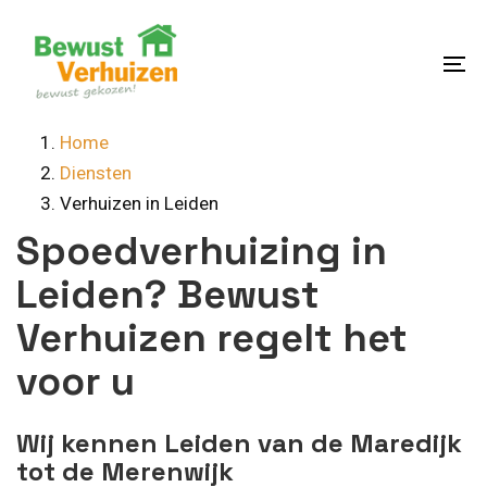
Skip
Skip
links
to
content
To
na
Home
Diensten
Verhuizen in Leiden
Spoedverhuizing in
Leiden? Bewust
Verhuizen regelt het
voor u
Wij kennen Leiden van de Maredijk
tot de Merenwijk