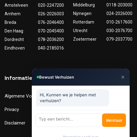
Middelburg
0118-203000
Amstelveen
020-2247200
Nijmegen
024-2026000
Arnhem
026-2026003
Rotterdam
010-2617600
Breda
076-2046400
Utrecht
030-2076700
Den Haag
070-2045400
Zoetermeer
079-2037700
Dordrecht
078-2036200
Eindhoven
040-2185016
✕
Informatie
Nuttige links
Bewust Verhuizen
Hi, Kunnen we je helpen met
Algemene Voorwaarden
Tarieven
verhuizen?
Privacy
Verhuismaterialen
Verstuur
Disclaimer
FAQ
Powered by LeadLayer