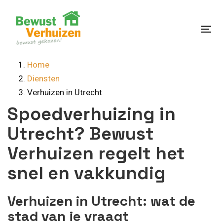
Skip
Skip
links
to
content
To
na
Home
Diensten
Verhuizen in Utrecht
Spoedverhuizing in
Utrecht? Bewust
Verhuizen regelt het
snel en vakkundig
Verhuizen in Utrecht: wat de
stad van je vraagt