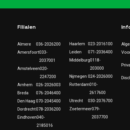
Filialen
Inf
Haarlem
023-2016100
Alg
Almere
036-2026200
Leiden
071-2036400
Voo
Amersfoort
033-
Middelburg
0118-
2037001
Priv
203000
Amstelveen
020-
Nijmegen
024-2026000
2247200
Disc
Rotterdam
010-
Arnhem
026-2026003
2617600
Breda
076-2046400
Utrecht
030-2076700
Den Haag
070-2045400
Zoetermeer
079-
Dordrecht
078-2036200
2037700
Eindhoven
040-
2185016