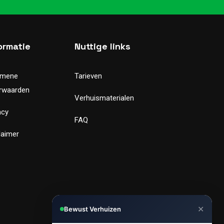
ormatie
Nuttige links
emene
Tarieven
rwaarden
Verhuismaterialen
acy
FAQ
laimer
✕
Bewust Verhuizen
Hi, Kunnen we je helpen met