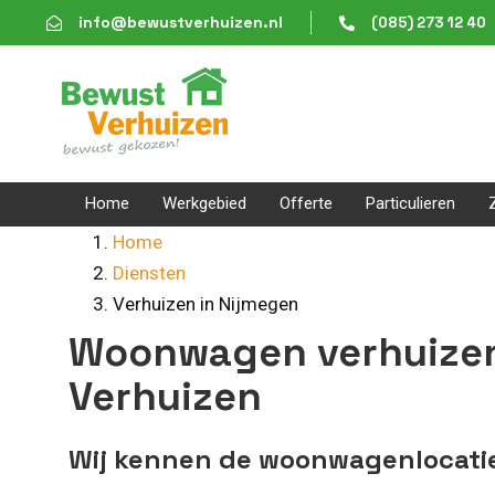
Skip
Skip
info@bewustverhuizen.nl
(085) 273 12 40
links
to
content
Home
Werkgebied
Offerte
Particulieren
Home
Diensten
Verhuizen in Nijmegen
Woonwagen verhuizen
Verhuizen
Wij kennen de woonwagenlocatie