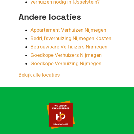
verhuizen nodig in IJsselstein?
Andere locaties
Appartement Verhuizen Nijmegen
Bedrijfsverhuizing Nijmegen Kosten
Betrouwbare Verhuizers Nijmegen
Goedkope Verhuizers Nijmegen
Goedkope Verhuizing Nijmegen
Bekijk alle locaties