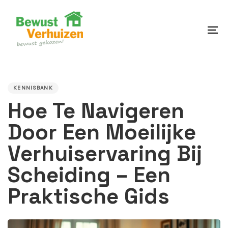
Skip
Skip
links
to
content
To
na
PUBLISHED
IN:
KENNISBANK
Hoe Te Navigeren
Door Een Moeilijke
Verhuiservaring Bij
Scheiding – Een
Praktische Gids