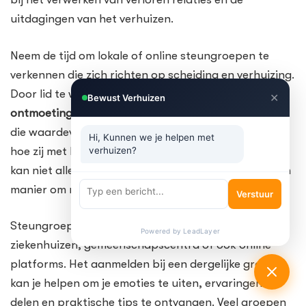
uitdagingen van het verhuizen.
Neem de tijd om lokale of online steungroepen te
verkennen die zich richten op scheiding en verhuizing.
Door lid te worden van een community kun je
✕
Bewust Verhuizen
ontmoetingen
en gesprekken hebben met anderen
die waardevolle inzichten en tips kunnen delen over
Hi, Kunnen we je helpen met
hoe zij met hun eigen ervaringen zijn omgegaan. Dit
verhuizen?
kan niet alleen een bron van steun zijn, maar ook een
manier om nieuwe vriendschappen te sluiten.
Verstuur
Steungroepen kunnen vaak worden gevonden via
Powered by LeadLayer
ziekenhuizen, gemeenschapscentra of ook online
platforms. Het aanmelden bij een dergelijke groep
kan je helpen om je emoties te uiten, ervaringen te
delen en praktische tips te ontvangen. Veel groepen