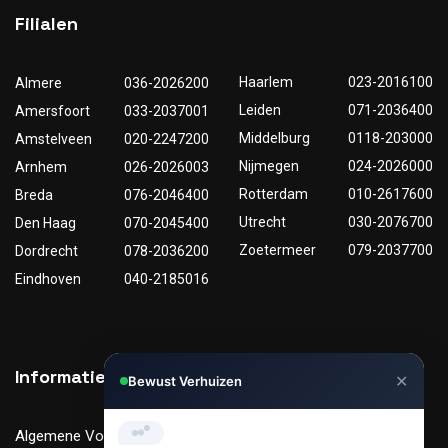
Filialen
Haarlem
023-2016100
Almere
036-2026200
Leiden
071-2036400
Amersfoort
033-2037001
Middelburg
0118-203000
Amstelveen
020-2247200
Nijmegen
024-2026000
Arnhem
026-2026003
Rotterdam
010-2617600
Breda
076-2046400
Utrecht
030-2076700
Den Haag
070-2045400
Zoetermeer
079-2037700
Dordrecht
078-2036200
Eindhoven
040-2185016
✕
Bewust Verhuizen
Informatie
Nuttige links
Hi, Kunnen we je helpen met
verhuizen?
Algemene Voorwaarden
Tarieven