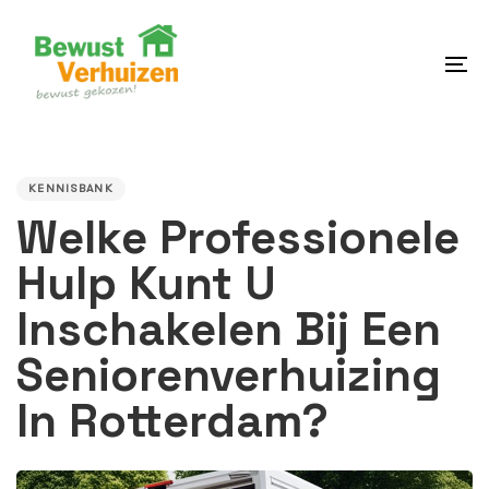
Skip
Skip
links
to
content
To
na
PUBLISHED
IN:
KENNISBANK
Welke Professionele
Hulp Kunt U
Inschakelen Bij Een
Seniorenverhuizing
In Rotterdam?