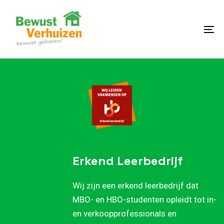
Skip
Skip
links
to
content
To
na
Erkend Leerbedrijf
Wij zijn een erkend leerbedrijf dat
MBO- en HBO-studenten opleidt tot in-
en verkoopprofessionals en