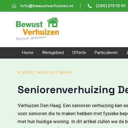
Skip
Skip
info@bewustverhuizen.nl
(085) 273 12 40
links
to
content
Home
Werkgebied
Offerte
Particulieren
U HEEFT GEZOCHT NAAR
Seniorenverhuizing D
Verhuizen Den Haag: Een senioren verhuizing kan ee
voor senioren die te maken hebben met fysieke be
met hun huidige woning. In dit artikel zullen we de 