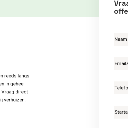
Vraa
offe
en reeds langs
en in geheel
. Vraag direct
ij verhuizen.