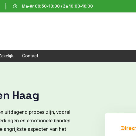
Ma-Vr 09:30-18:00 / Za 10:00-16:00
Zakelijk
Contact
en Haag
n uitdagend proces zijn, vooral
perkingen en emotionele banden
Direc
belangrijkste aspecten van het