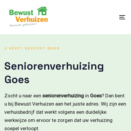
Skip
Skip
links
to
content
To
na
U HEEFT GEZOCHT NAAR
Seniorenverhuizing
Goes
Zocht u naar een
seniorenverhuizing
in
Goes
? Dan bent
u bij Bewust Verhuizen aan het juiste adres. Wij zijn een
verhuisbedrijf dat werkt volgens een duidelijke
werkwijze om ervoor te zorgen dat uw verhuizing
soepel verloopt.