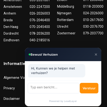
Amersfoort
033-2037001
Middelburg
0118-203000
Amstelveen
020-2247200
Nijmegen
024-2026000
Arnhem
026-2026003
Rotterdam
010-2617600
Breda
076-2046400
Utrecht
030-2076700
Den Haag
070-2045400
Zoetermeer
079-2037700
Dordrecht
078-2036200
Eindhoven
040-2185016
✕
Bewust Verhuizen
Informatie
Nuttige links
Hi, Kunnen we je helpen met
verhuizen?
Algemene Voorwaarden
Tarieven
Privacy
Verhuismaterialen
Verstuur
Disclaimer
FAQ
Powered by LeadLayer