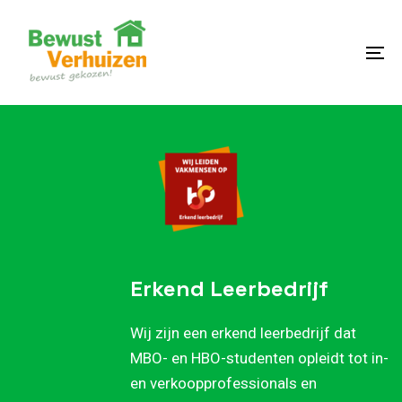
Skip
Skip
links
to
content
To
na
Erkend Leerbedrijf
Wij zijn een erkend leerbedrijf dat
MBO- en HBO-studenten opleidt tot in-
en verkoopprofessionals en