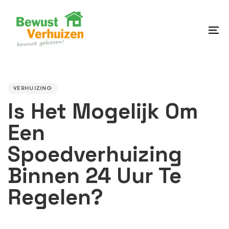
Skip
Skip
links
to
content
To
na
PUBLISHED
IN:
VERHUIZING
Is Het Mogelijk Om
Een
Spoedverhuizing
Binnen 24 Uur Te
Regelen?