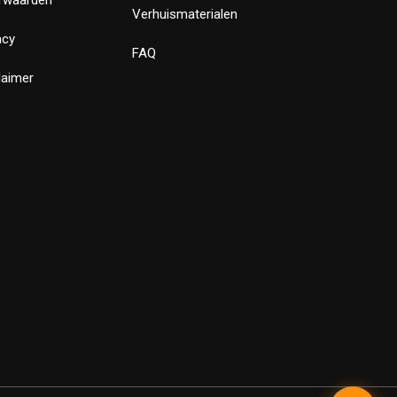
Verhuismaterialen
acy
FAQ
laimer
✕
Bewust Verhuizen
Verstuur
Powered by LeadLayer