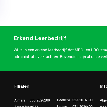
Erkend Leerbedrijf
Wij zijn een erkend leerbedrijf dat MBO- en HBO-stu
administratieve krachten. Bovendien zijn al onze ve
Filialen
Inf
Haarlem
023-2016100
Alg
Almere
036-2026200
Leiden
071-2036400
Voo
Amersfoort
033-