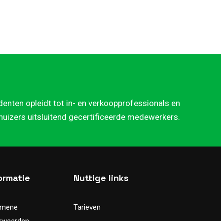
denten opleidt tot in- en verkoopprofessionals en
rhuizers uitsluitend gecertificeerde medewerkers.
ormatie
Nuttige links
emene
Tarieven
rwaarden