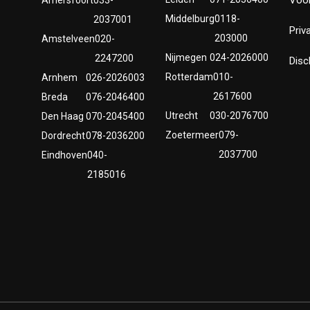
Middelburg
0118-
2037001
Priv
203000
Amstelveen
020-
Nijmegen
024-2026000
2247200
Disc
Rotterdam
010-
Arnhem
026-2026003
2617600
Breda
076-2046400
Utrecht
030-2076700
Den Haag
070-2045400
Zoetermeer
079-
Dordrecht
078-2036200
2037700
Eindhoven
040-
2185016