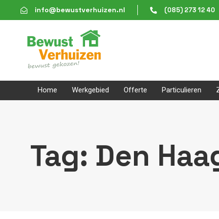
Skip
Skip
info@bewustverhuizen.nl
(085) 273 12 40
links
to
content
Home
Werkgebied
Offerte
Particulieren
Tag: Den Haag