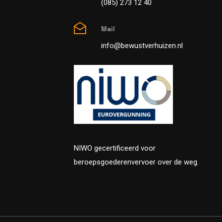
(085) 273 12 40
Mail
info@bewustverhuizen.nl
NIWO gecertificeerd voor
beroepsgoederenvervoer over de weg.