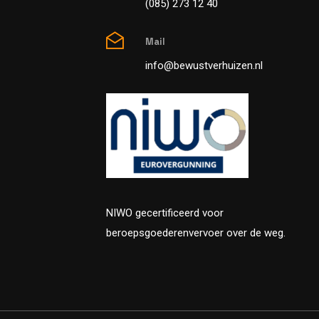
(085) 273 12 40
Mail
info@bewustverhuizen.nl
NIWO gecertificeerd voor
beroepsgoederenvervoer over de weg.