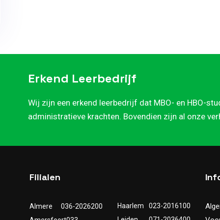
Erkend Leerbedrijf
Wij zijn een erkend leerbedrijf dat MBO- en HBO-stu
administratieve krachten. Bovendien zijn al onze ve
Filialen
Inf
Haarlem
023-2016100
Alg
Almere
036-2026200
Leiden
071-2036400
Voo
Amersfoort
033-