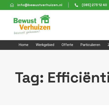
Skip
Skip
info@bewustverhuizen.nl
(085) 273 12 40
links
to
content
Home
Werkgebied
Offerte
Particulieren
Tag: Efficiënt