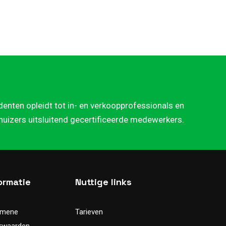
denten opleidt tot in- en verkoopprofessionals en
rhuizers uitsluitend gecertificeerde medewerkers.
ormatie
Nuttige links
emene
Tarieven
rwaarden