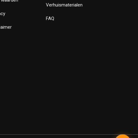
Verhuismaterialen
acy
FAQ
laimer
✕
Bewust Verhuizen
Verstuur
Powered by LeadLayer