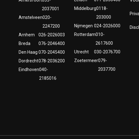
Middelburg
0118-
2037001
Priv
203000
Amstelveen
020-
Nijmegen
024-2026000
2247200
Disc
Rotterdam
010-
Arnhem
026-2026003
2617600
Breda
076-2046400
Utrecht
030-2076700
Den Haag
070-2045400
Zoetermeer
079-
Dordrecht
078-2036200
2037700
Eindhoven
040-
2185016