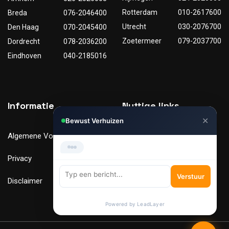
Rotterdam
010-2617600
Breda
076-2046400
Utrecht
030-2076700
Den Haag
070-2045400
Zoetermeer
079-2037700
Dordrecht
078-2036200
Eindhoven
040-2185016
Informatie
Nuttige links
✕
Bewust Verhuizen
Algemene Voorwaarden
Tarieven
Privacy
Verhuismaterialen
Verstuur
Disclaimer
FAQ
Powered by LeadLayer