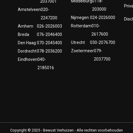
Middelburg
0118-
2037001
Priv
203000
Amstelveen
020-
Nijmegen
024-2026000
2247200
Disc
Rotterdam
010-
Arnhem
026-2026003
2617600
Breda
076-2046400
Utrecht
030-2076700
Den Haag
070-2045400
Zoetermeer
079-
Dordrecht
078-2036200
2037700
Eindhoven
040-
2185016
Copyright © 2025 - Bewust Verhuizen - Alle rechten voorbehouden