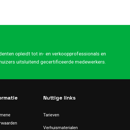
denten opleidt tot in- en verkoopprofessionals en
rhuizers uitsluitend gecertificeerde medewerkers.
ormatie
Nuttige links
emene
Tarieven
rwaarden
Verhuismaterialen