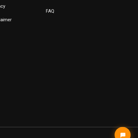
acy
FAQ
laimer
✕
Bewust Verhuizen
Verstuur
Powered by LeadLayer