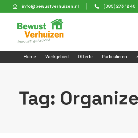
Skip
Skip
info@bewustverhuizen.nl
(085) 273 12 40
links
to
content
Home
Werkgebied
Offerte
Particulieren
Tag: Organiz