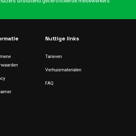
rhuizers uitsluitend gecertificeerde medewerkers.
ormatie
Nuttige links
emene
Tarieven
rwaarden
Verhuismaterialen
acy
FAQ
laimer