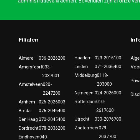
administratieve krachten. Bovendien zijn al onze ve
Filialen
Inf
Haarlem
023-2016100
Alg
Almere
036-2026200
Leiden
071-2036400
Voo
Amersfoort
033-
Middelburg
0118-
2037001
Priv
203000
Amstelveen
020-
Nijmegen
024-2026000
2247200
Disc
Rotterdam
010-
Arnhem
026-2026003
2617600
Breda
076-2046400
Utrecht
030-2076700
Den Haag
070-2045400
Zoetermeer
079-
Dordrecht
078-2036200
2037700
Eindhoven
040-