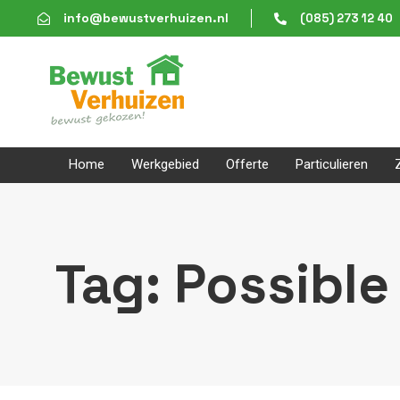
Skip
Skip
info@bewustverhuizen.nl
(085) 273 12 40
links
to
content
Home
Werkgebied
Offerte
Particulieren
Tag: Possible