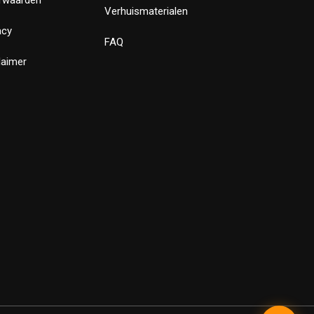
Verhuismaterialen
acy
FAQ
laimer