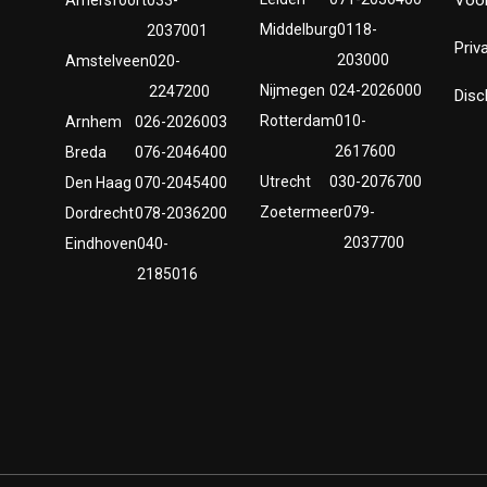
Middelburg
0118-
2037001
Priv
203000
Amstelveen
020-
Nijmegen
024-2026000
2247200
Disc
Rotterdam
010-
Arnhem
026-2026003
2617600
Breda
076-2046400
Utrecht
030-2076700
Den Haag
070-2045400
Zoetermeer
079-
Dordrecht
078-2036200
2037700
Eindhoven
040-
2185016