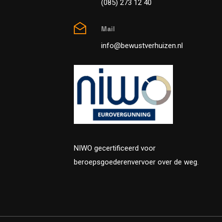
(085) 273 12 40
Mail
info@bewustverhuizen.nl
NIWO gecertificeerd voor
beroepsgoederenvervoer over de weg.