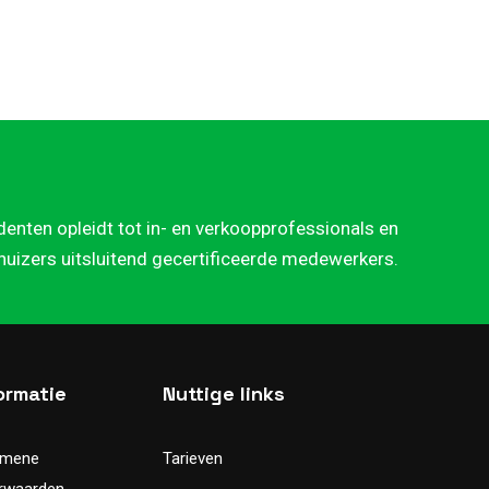
denten opleidt tot in- en verkoopprofessionals en
rhuizers uitsluitend gecertificeerde medewerkers.
ormatie
Nuttige links
emene
Tarieven
rwaarden