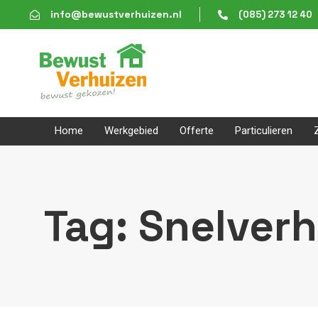
Skip
Skip
info@bewustverhuizen.nl
(085) 273 12 40
links
to
content
Home
Werkgebied
Offerte
Particulieren
Tag: Snelverh