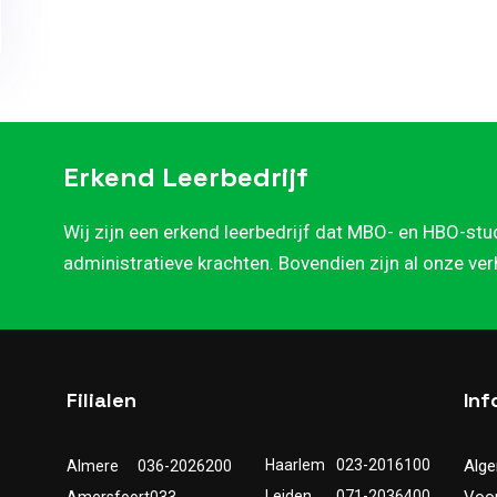
Erkend Leerbedrijf
Wij zijn een erkend leerbedrijf dat MBO- en HBO-stu
administratieve krachten. Bovendien zijn al onze ve
Filialen
Inf
Haarlem
023-2016100
Alg
Almere
036-2026200
Leiden
071-2036400
Voo
Amersfoort
033-