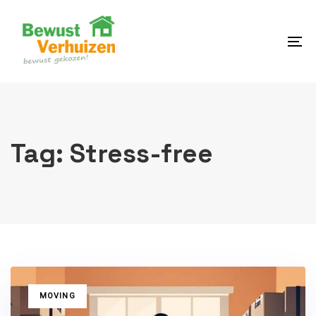
Skip
Skip
links
to
content
To
na
Tag: Stress-free
TAGS
MOVING