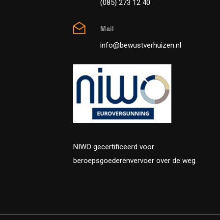
(085) 273 12 40
Mail
info@bewustverhuizen.nl
NIWO gecertificeerd voor
beroepsgoederenvervoer over de weg.