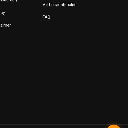
Verhuismaterialen
acy
FAQ
laimer
✕
Bewust Verhuizen
Verstuur
Powered by LeadLayer