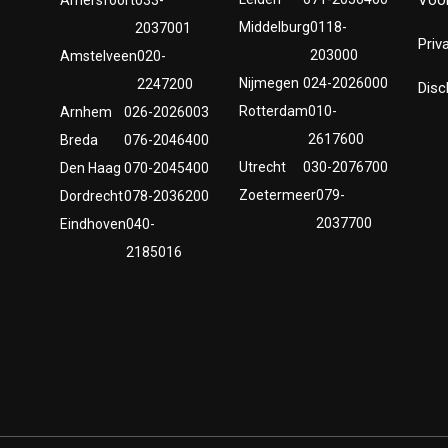
Middelburg
0118-
2037001
Priv
203000
Amstelveen
020-
Nijmegen
024-2026000
2247200
Disc
Rotterdam
010-
Arnhem
026-2026003
2617600
Breda
076-2046400
Utrecht
030-2076700
Den Haag
070-2045400
Zoetermeer
079-
Dordrecht
078-2036200
2037700
Eindhoven
040-
2185016