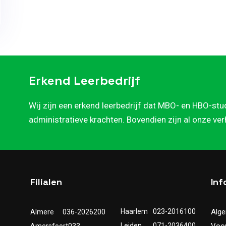
Erkend Leerbedrijf
Wij zijn een erkend leerbedrijf dat MBO- en HBO-stu
administratieve krachten. Bovendien zijn al onze ve
Filialen
Inf
Haarlem
023-2016100
Alg
Almere
036-2026200
Leiden
071-2036400
Voo
Amersfoort
033-