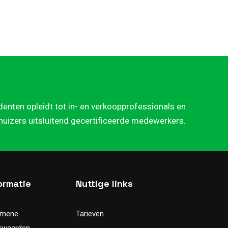
denten opleidt tot in- en verkoopprofessionals en
rhuizers uitsluitend gecertificeerde medewerkers.
ormatie
Nuttige links
emene
Tarieven
rwaarden