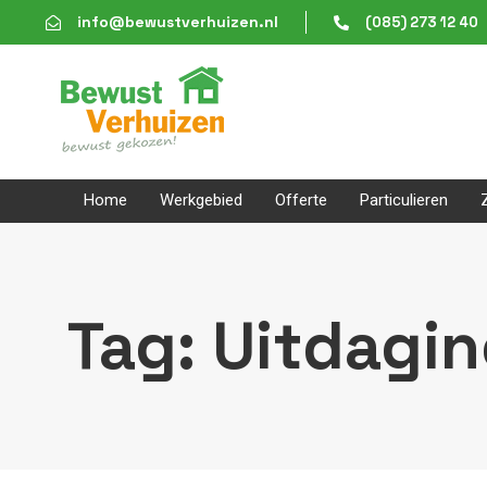
Skip
Skip
info@bewustverhuizen.nl
(085) 273 12 40
links
to
content
Home
Werkgebied
Offerte
Particulieren
Tag: Uitdagi