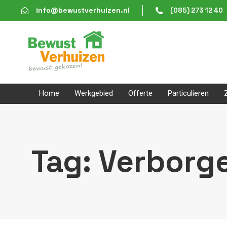
Skip
Skip
info@bewustverhuizen.nl
(085) 273 12 40
links
to
content
Home
Werkgebied
Offerte
Particulieren
Tag: Verborg