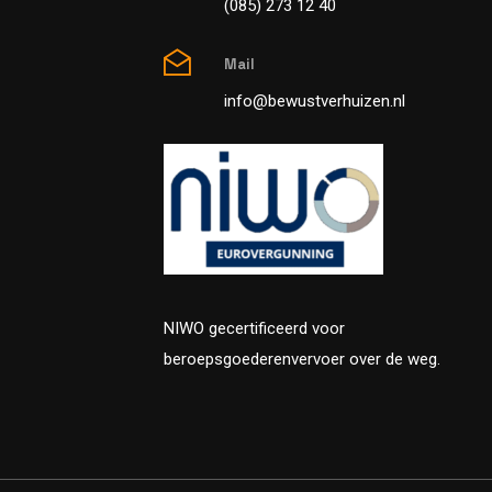
(085) 273 12 40
Mail
info@bewustverhuizen.nl
NIWO gecertificeerd voor
beroepsgoederenvervoer over de weg.