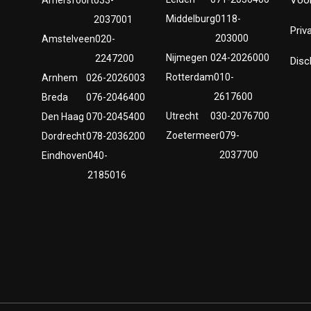
Middelburg
0118-
2037001
Priv
203000
Amstelveen
020-
Nijmegen
024-2026000
2247200
Disc
Rotterdam
010-
Arnhem
026-2026003
2617600
Breda
076-2046400
Utrecht
030-2076700
Den Haag
070-2045400
Zoetermeer
079-
Dordrecht
078-2036200
2037700
Eindhoven
040-
2185016