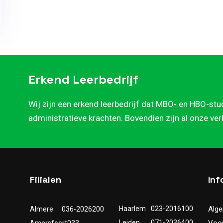
Erkend Leerbedrijf
Wij zijn een erkend leerbedrijf dat MBO- en HBO-stu
administratieve krachten. Bovendien zijn al onze ve
Filialen
Inf
Haarlem
023-2016100
Alg
Almere
036-2026200
Leiden
071-2036400
Voo
Amersfoort
033-