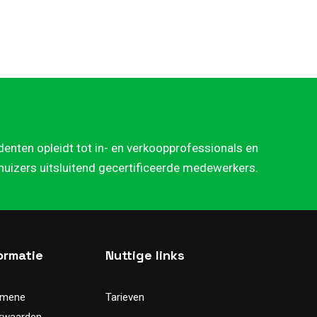
denten opleidt tot in- en verkoopprofessionals en
rhuizers uitsluitend gecertificeerde medewerkers.
ormatie
Nuttige links
emene
Tarieven
rwaarden