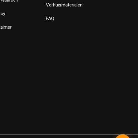
Verhuismaterialen
acy
FAQ
laimer
✕
Bewust Verhuizen
Verstuur
Powered by LeadLayer