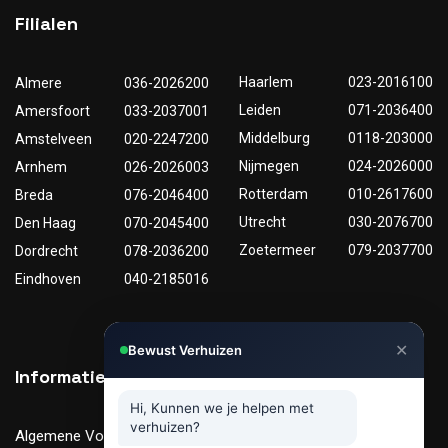
Filialen
Haarlem
023-2016100
Almere
036-2026200
Leiden
071-2036400
Amersfoort
033-2037001
Middelburg
0118-203000
Amstelveen
020-2247200
Nijmegen
024-2026000
Arnhem
026-2026003
Rotterdam
010-2617600
Breda
076-2046400
Utrecht
030-2076700
Den Haag
070-2045400
Zoetermeer
079-2037700
Dordrecht
078-2036200
Eindhoven
040-2185016
✕
Bewust Verhuizen
Informatie
Nuttige links
Hi, Kunnen we je helpen met
verhuizen?
Algemene Voorwaarden
Tarieven