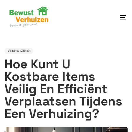
Skip
Skip
links
to
content
To
na
PUBLISHED
IN:
VERHUIZING
Hoe Kunt U
Kostbare Items
Veilig En Efficiënt
Verplaatsen Tijdens
Een Verhuizing?