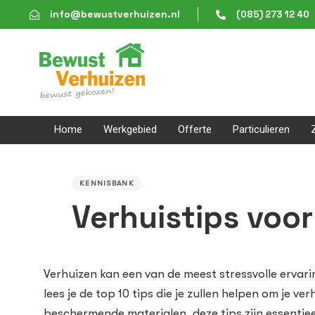
Skip
Skip
info@bewustverhuizen.nl
(085) 273 12 40
links
to
content
Home
Werkgebied
Offerte
Particulieren
PUBLISHED
IN:
KENNISBANK
Verhuistips voor
Verhuizen kan een van de meest stressvolle ervari
lees je de top 10 tips die je zullen helpen om je v
beschermende materialen, deze tips zijn essentiee