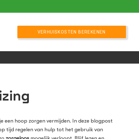
VERHUISKOSTEN BEREKENEN
izing
n je een hoop zorgen vermijden. In deze blogpost
 op tijd regelen van hulp tot het gebruik van
zo
zorgeloos
mogelijk verloopt. Blijf lezen en