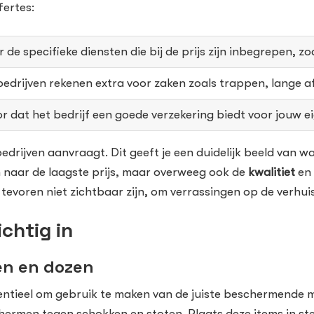
fertes:
 de specifieke diensten die bij de prijs zijn inbegrepen, z
drijven rekenen extra voor zaken zoals trappen, lange a
r dat het bedrijf een goede verzekering biedt voor jouw 
edrijven aanvraagt. Dit geeft je een duidelijk beeld van w
n naar de laagste prijs, maar overweeg ook de
kwalitiet
en
 tevoren niet zichtbaar zijn, om verrassingen op de verhu
chtig in
en en dozen
ssentieel om gebruik te maken van de juiste beschermende
hermen tegen schokken en stoten. Plaats deze items in ste