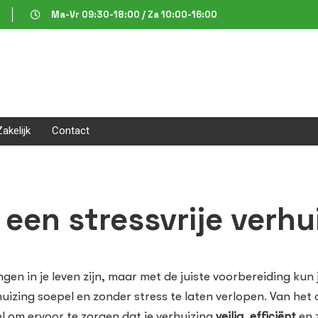
Ma-Vr 09:30-18:00 / Za 10:00-16:00
Zakelijk
Contact
 een stressvrije verhu
ngen in je leven zijn, maar met de juiste voorbereiding ku
erhuizing soepel en zonder stress te laten verlopen. Van het
l om ervoor te zorgen dat je verhuizing
veilig
,
efficiënt
en 