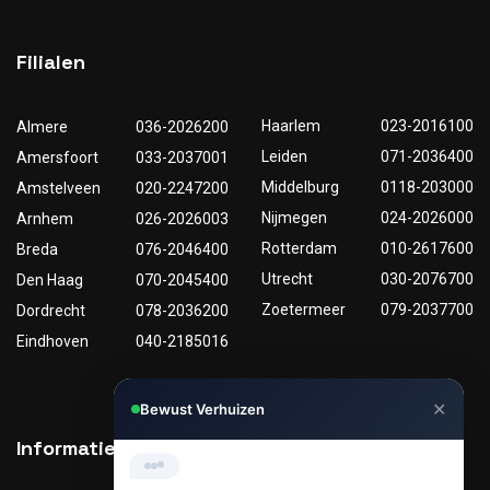
Filialen
Haarlem
023-2016100
Almere
036-2026200
Leiden
071-2036400
Amersfoort
033-2037001
Middelburg
0118-203000
Amstelveen
020-2247200
Nijmegen
024-2026000
Arnhem
026-2026003
Rotterdam
010-2617600
Breda
076-2046400
Utrecht
030-2076700
Den Haag
070-2045400
Zoetermeer
079-2037700
Dordrecht
078-2036200
Eindhoven
040-2185016
✕
Bewust Verhuizen
Hi, Kunnen we je helpen met
Informatie
Nuttige links
verhuizen?