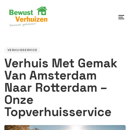
Skip
Skip
links
to
content
To
na
PUBLISHED
IN:
VERHUISSERVICE
Verhuis Met Gemak
Van Amsterdam
Naar Rotterdam –
Onze
Topverhuisservice