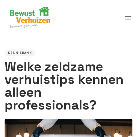
Skip
Skip
links
to
content
To
na
PUBLISHED
IN:
KENNISBANK
Welke zeldzame
verhuistips kennen
alleen
professionals?