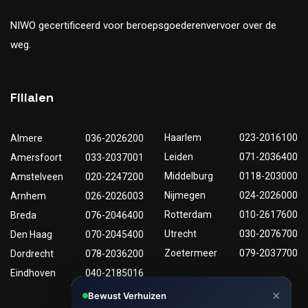
NIWO gecertificeerd voor beroepsgoederenvervoer over de
weg.
Filialen
Haarlem
023-2016100
Almere
036-2026200
Leiden
071-2036400
Amersfoort
033-2037001
Middelburg
0118-203000
Amstelveen
020-2247200
Nijmegen
024-2026000
Arnhem
026-2026003
Rotterdam
010-2617600
Breda
076-2046400
Utrecht
030-2076700
Den Haag
070-2045400
Zoetermeer
079-2037700
Dordrecht
078-2036200
Eindhoven
040-2185016
✕
Bewust Verhuizen