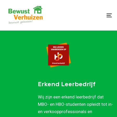
Skip
Skip
links
to
content
To
na
Erkend Leerbedrijf
Wij zijn een erkend leerbedrijf dat
MBO- en HBO-studenten opleidt tot in-
en verkoopprofessionals en