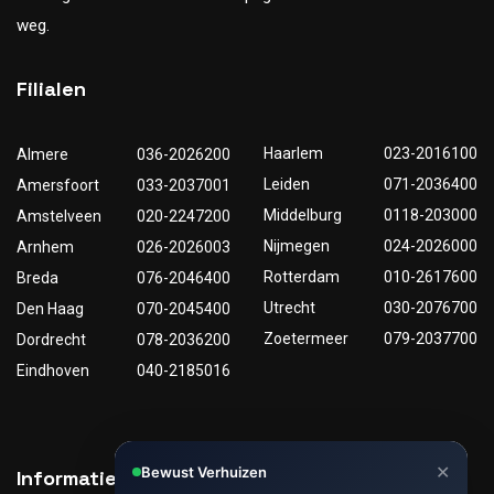
weg.
Filialen
Haarlem
023-2016100
Almere
036-2026200
Leiden
071-2036400
Amersfoort
033-2037001
Middelburg
0118-203000
Amstelveen
020-2247200
Nijmegen
024-2026000
Arnhem
026-2026003
Rotterdam
010-2617600
Breda
076-2046400
Utrecht
030-2076700
Den Haag
070-2045400
Zoetermeer
079-2037700
Dordrecht
078-2036200
Eindhoven
040-2185016
✕
Bewust Verhuizen
Informatie
Nuttige links