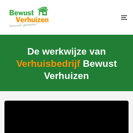
Skip
Skip
links
to
content
To
na
De werkwijze van
Verhuisbedrijf
Bewust
Verhuizen