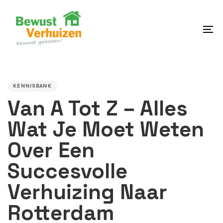
Skip
Skip
links
to
content
To
na
PUBLISHED
IN:
KENNISBANK
Van A Tot Z – Alles
Wat Je Moet Weten
Over Een
Succesvolle
Verhuizing Naar
Rotterdam