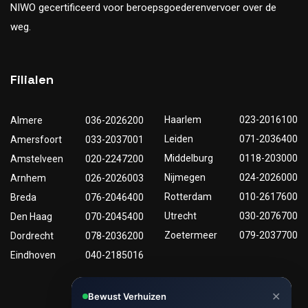
NIWO gecertificeerd voor beroepsgoederenvervoer over de
weg.
Filialen
Haarlem
023-2016100
Almere
036-2026200
Leiden
071-2036400
Amersfoort
033-2037001
Middelburg
0118-203000
Amstelveen
020-2247200
Nijmegen
024-2026000
Arnhem
026-2026003
Rotterdam
010-2617600
Breda
076-2046400
Utrecht
030-2076700
Den Haag
070-2045400
Zoetermeer
079-2037700
Dordrecht
078-2036200
Eindhoven
040-2185016
✕
Bewust Verhuizen