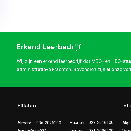
Erkend Leerbedrijf
Wij zijn een erkend leerbedrijf dat MBO- en HBO-stu
administratieve krachten. Bovendien zijn al onze ve
Filialen
Inf
Haarlem
023-2016100
Alg
Almere
036-2026200
Leiden
071-2036400
Voo
Amersfoort
033-