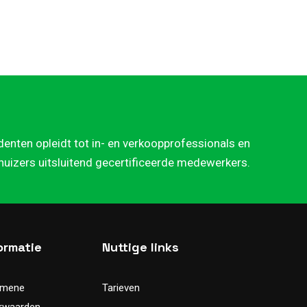
denten opleidt tot in- en verkoopprofessionals en
rhuizers uitsluitend gecertificeerde medewerkers.
ormatie
Nuttige links
emene
Tarieven
rwaarden