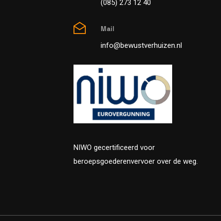
(085) 273 12 40
Mail
info@bewustverhuizen.nl
NIWO gecertificeerd voor
beroepsgoederenvervoer over de weg.