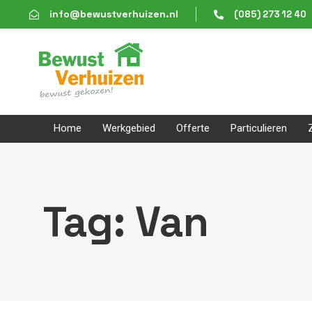
Skip
Skip
info@bewustverhuizen.nl
(085) 273 12 40
links
to
content
Home
Werkgebied
Offerte
Particulieren
Tag: Van