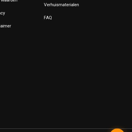
Verhuismaterialen
acy
FAQ
laimer
✕
Bewust Verhuizen
Verstuur
Powered by LeadLayer