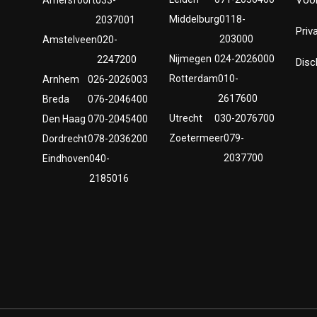
Middelburg
0118-
2037001
Priv
203000
Amstelveen
020-
Nijmegen
024-2026000
2247200
Disc
Rotterdam
010-
Arnhem
026-2026003
2617600
Breda
076-2046400
Utrecht
030-2076700
Den Haag
070-2045400
Zoetermeer
079-
Dordrecht
078-2036200
2037700
Eindhoven
040-
2185016