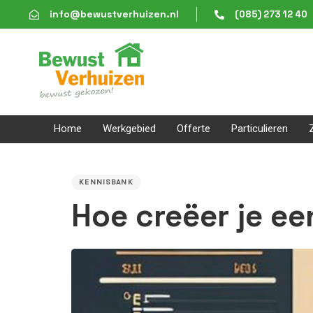
Skip
Skip
info@bewustverhuizen.nl
(085) 273 12 40
links
to
content
Home
Werkgebied
Offerte
Particulieren
PUBLISHED
IN:
KENNISBANK
Hoe creëer je ee