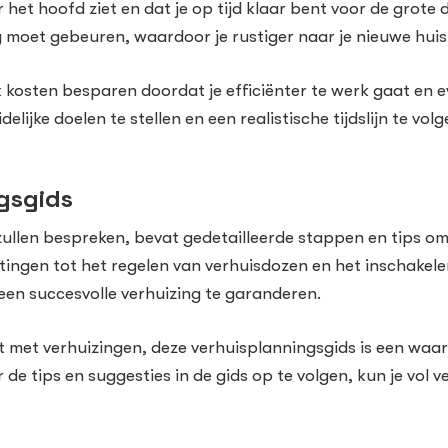
r het hoofd ziet en dat je op tijd klaar bent voor de grot
 moet gebeuren, waardoor je rustiger naar je nieuwe huis
k kosten besparen doordat je efficiënter te werk gaat en 
elijke doelen te stellen en een realistische tijdslijn te vol
gsgids
ullen bespreken, bevat gedetailleerde stappen en tips om j
ttingen tot het regelen van verhuisdozen en het inschakele
en succesvolle verhuizing te garanderen.
ebt met verhuizingen, deze verhuisplanningsgids is een waa
or de tips en suggesties in de gids op te volgen, kun je vo