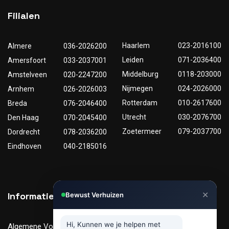
Filialen
Haarlem
023-2016100
Almere
036-2026200
Leiden
071-2036400
Amersfoort
033-2037001
Middelburg
0118-203000
Amstelveen
020-2247200
Nijmegen
024-2026000
Arnhem
026-2026003
Rotterdam
010-2617600
Breda
076-2046400
Utrecht
030-2076700
Den Haag
070-2045400
Zoetermeer
079-2037700
Dordrecht
078-2036200
Eindhoven
040-2185016
✕
Informatie
Nuttige links
Bewust Verhuizen
Hi, Kunnen we je helpen met
Algemene Voorwaarden
Tarieven